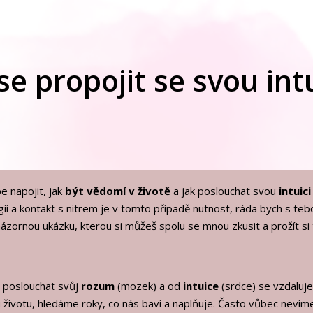
se propojit se svou int
e napojit, jak
být vědomí v životě
a jak poslouchat svou
intuici
gií a kontakt s nitrem je v tomto případě nutnost, ráda bych s teb
názornou ukázku, kterou si můžeš spolu se mnou zkusit a prožít si 
i poslouchat svůj
rozum
(mozek) a od
intuice
(srdce) se vzdaluj
ivotu, hledáme roky, co nás baví a naplňuje. Často vůbec nev