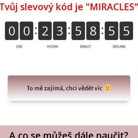
Tvůj slevový kód je "MIRACLES
0
0
2
3
5
8
5
4
DNÍ
HODIN
MINUT
SEKUND
To mě zajímá, chci vědět víc
A co se můžeš dále naučit?