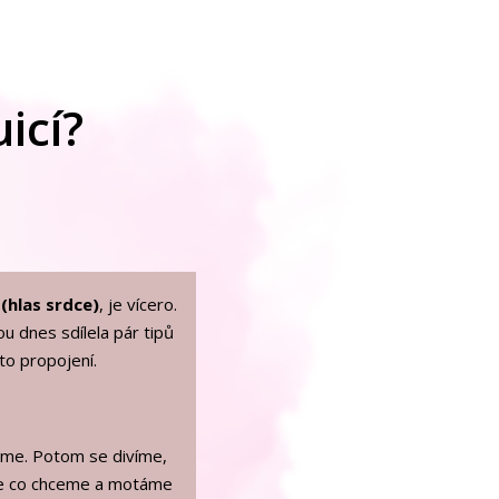
uicí?
 (hlas srdce)
, je vícero.
ou
dnes sdílela pár tipů
to propojení.
eme. Potom se divíme,
íme co chceme a motáme