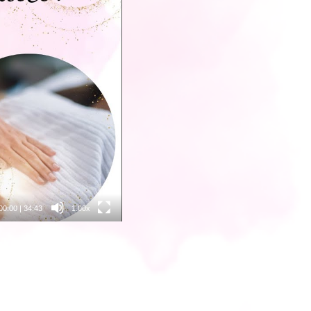
00:00
|
34:43
1.00x