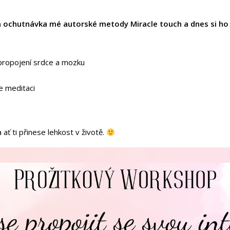
 a ochutnávka mé autorské metody Miracle touch a dnes si h
propojení srdce a mozku
e meditaci
ať ti přinese lehkost v životě.