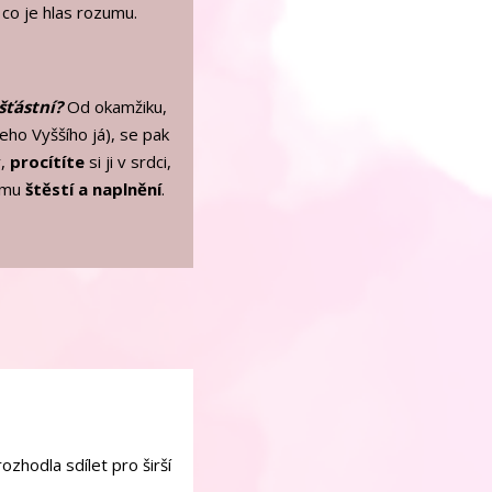
 co je hlas rozumu.
šťástní?
Od okamžiku,
šeho Vyššího já), se pak
y,
procítíte
si ji v srdci,
vému
štěstí a naplnění
.
zhodla sdílet pro širší