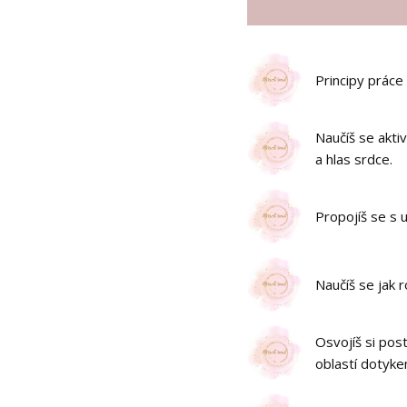
Principy práce 
Naučíš se akti
a hlas srdce.
Propojíš se s 
Naučíš se jak r
Osvojíš si pos
oblastí dotyke