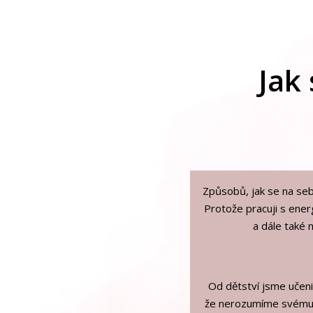
Jak 
Způsobů, jak se na seb
Protože pracuji s ener
a dále také 
Od dětství jsme učen
že nerozumíme svému ž