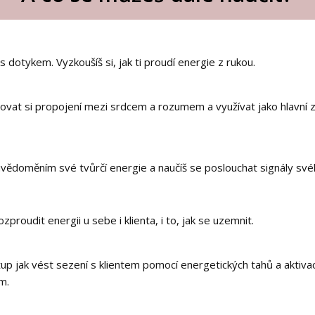
s dotykem. Vyzkoušíš si, jak ti proudí energie z rukou.
vovat si propojení mezi srdcem a rozumem a využívat jako hlavní zd
uvědoměním své tvůrčí energie a naučíš se poslouchat signály svéh
ozproudit energii u sebe i klienta, i to, jak se uzemnit.
tup jak vést sezení s klientem pomocí energetických tahů a aktivac
m.