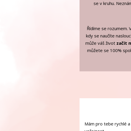
se v kruhu. Neznám
Řídíme se rozumem. V
kdy se naučíte naslouch
může váš život
začít 
můžete se 100% spole
Mám pro tebe rychlé a 