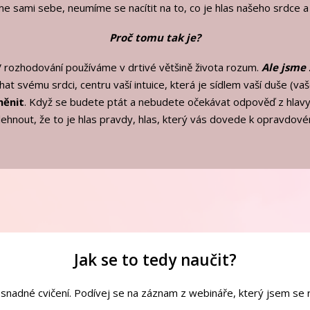
e sami sebe, neumíme se nacítit na to, co je hlas našeho srdce a
Proč tomu tak je?
 rozhodování používáme v drtivé většině života rozum.
Ale jsme 
at svému srdci, centru vaší intuice, která je sídlem vaší duše (va
měnit
. Když se budete ptát a nebudete očekávat odpověď z hlav
hnout, že to je hlas pravdy, hlas, který vás dovede k opravdo
Jak se to tedy naučit?
snadné cvičení. Podívej se na záznam z webináře, který jsem se ro