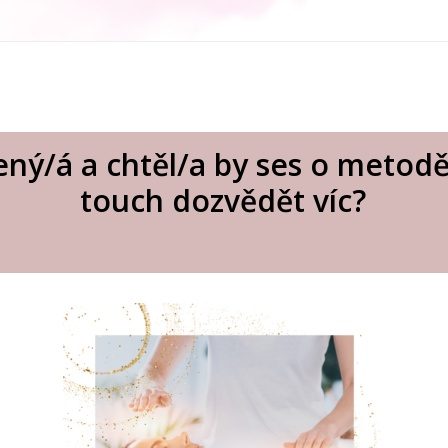
ený/á a chtěl/a by ses o metod
touch dozvědět víc?