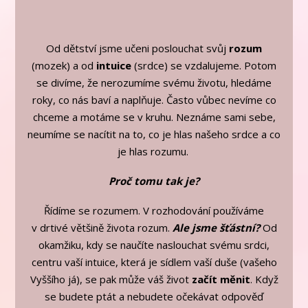
Od dětství jsme učeni poslouchat svůj
rozum
(mozek) a od
intuice
(srdce) se vzdalujeme. Potom
se divíme, že nerozumíme svému životu, hledáme
roky, co nás baví a naplňuje. Často vůbec nevíme co
chceme a motáme se v kruhu. Neznáme sami sebe,
neumíme se nacítit na to, co je hlas našeho srdce a co
je hlas rozumu.
Proč tomu tak je?
Řídíme se rozumem. V rozhodování používáme
v drtivé většině života rozum.
Ale jsme šťástní?
Od
okamžiku, kdy se naučíte naslouchat svému srdci,
centru vaší intuice, která je sídlem vaší duše (vašeho
Vyššího já), se pak může váš život
začít měnit
. Když
se budete ptát a nebudete očekávat odpověď