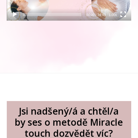
00:00
|
34:43
1.00x
Jsi nadšený/á a chtěl/a
by ses o metodě Miracle
touch dozvědět víc?