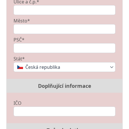
Ulice a č.p.*
Město*
PSČ*
Stát*
Česká republika
Doplňující informace
IČO