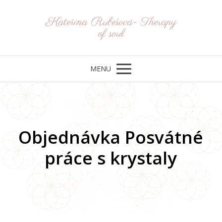
Kateřina Rubešová- Therapy
of soul
MENU
Objednávka Posvátné
práce s krystaly