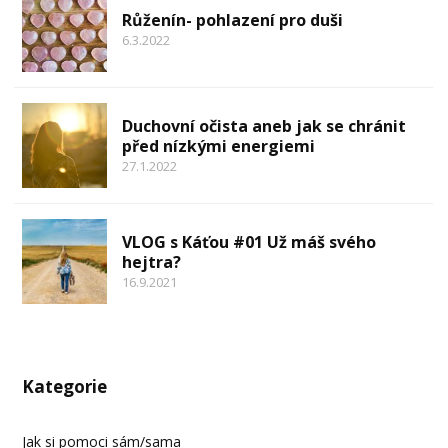
Růženín- pohlazení pro duši
6.3.2022
Duchovní očista aneb jak se chránit
před nízkými energiemi
27.1.2022
VLOG s Káťou #01 Už máš svého
hejtra?
16.9.2021
Kategorie
Jak si pomoci sám/sama