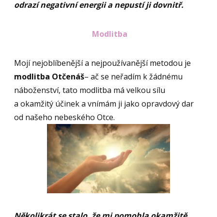
odrazí negativní energii a nepustí ji dovnitř.
Modlitba
Mojí nejoblíbenější a nejpoužívanější metodou je
modlitba Otčenáš
– ač se neřadím k žádnému
náboženství, tato modlitba má velkou sílu
a okamžitý účinek a vnímám ji jako opravdový dar
od našeho nebeského Otce.
Několikrát se stalo, že mi pomohla okamžitě