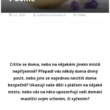
3.2. 2020
Kateřina Rubešová
3948x
Cítíte se doma, nebo na nějakém jiném místě
nepříjemně? Přepadl vás někdy doma divný
pocit, nebo jste se najednou necítili doma
bezpečně? Ukazují vaše děti s pláčem na nějaké
místo, nebo vás na něco upozorňují vaši domácí
mazlíčci svým vrčením, či syčením?