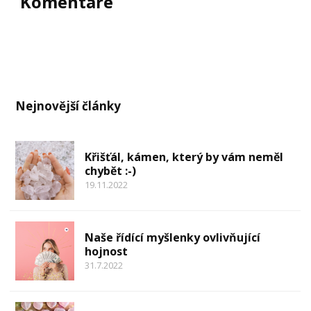
Komentáře
Nejnovější články
Křišťál, kámen, který by vám neměl
chybět :-)
19.11.2022
Naše řídící myšlenky ovlivňující
hojnost
31.7.2022