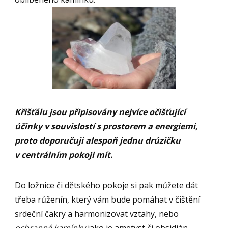
Křišťálu jsou připisovány nejvíce očišťující
účinky v souvislostí s prostorem a energiemi,
proto doporučuji alespoň jednu drúzičku
v centrálním pokoji mít.
Do ložnice či dětského pokoje si pak můžete dát
třeba růženín, který vám bude pomáhat v čištění
srdeční čakry a harmonizovat vztahy, nebo
ochranné kamínky
jako je ametyst či obsidián.