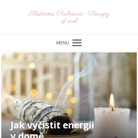
Kateřina Rubešová- Therapy
of soul
MENU
Jak vyčistit energii
v domě