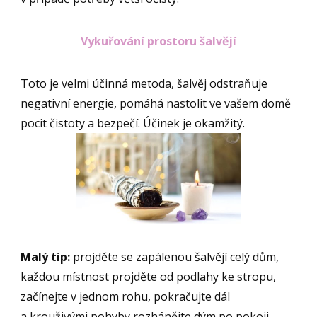
Vykuřování prostoru šalvějí
Toto je velmi účinná metoda, šalvěj odstraňuje
negativní energie, pomáhá nastolit ve vašem domě
pocit čistoty a bezpečí. Účinek je okamžitý.
Malý tip:
projděte se zapálenou šalvějí celý dům,
každou místnost projděte od podlahy ke stropu,
začínejte v jednom rohu, pokračujte dál
a krouživými pohyby rozhánějte dým po pokoji,